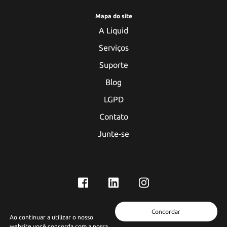
Mapa do site
A Liquid
Serviços
Suporte
Blog
LGPD
Contato
Junte-se
atendimento@liquidworks.com.br
Concordar
+55 (51) 3714-1234
Ao continuar a utilizar o nosso
R. Júlio Francisco Born, 111 - Sala 302 - Florestal, Lajeado - RS, 95900-
website você concorda com a nossa