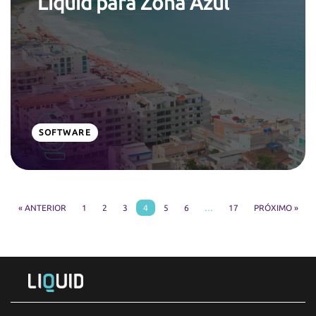
Liquid para Zona Azul
SOFTWARE
« ANTERIOR
1
2
3
4
5
6
…
17
PRÓXIMO »