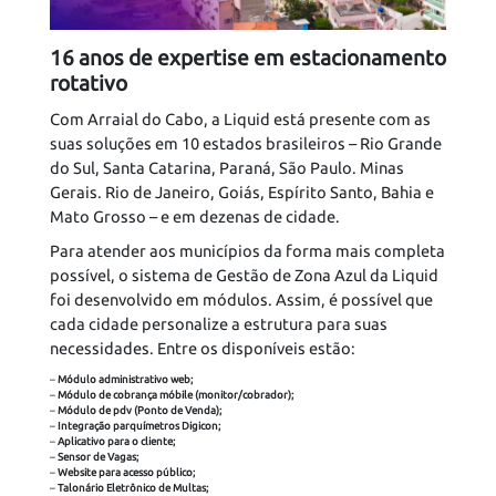
16 anos de expertise em estacionamento
rotativo
Com Arraial do Cabo, a Liquid está presente com as
suas soluções em 10 estados brasileiros – Rio Grande
do Sul, Santa Catarina, Paraná, São Paulo. Minas
Gerais. Rio de Janeiro, Goiás, Espírito Santo, Bahia e
Mato Grosso – e em dezenas de cidade.
Para atender aos municípios da forma mais completa
possível, o sistema de Gestão de Zona Azul da Liquid
foi desenvolvido em módulos. Assim, é possível que
cada cidade personalize a estrutura para suas
necessidades. Entre os disponíveis estão:
–
Módulo administrativo web;
–
Módulo de cobrança móbile (monitor/cobrador);
–
Módulo de pdv (Ponto de Venda);
–
Integração parquímetros Digicon;
–
Aplicativo para o cliente;
–
Sensor de Vagas;
–
Website para acesso público;
–
Talonário Eletrônico de Multas;