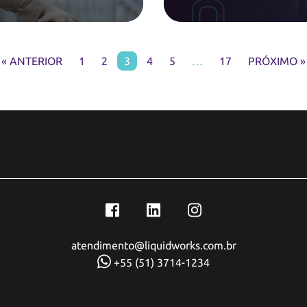
« ANTERIOR
1
2
3
4
5
…
17
PRÓXIMO »
atendimento@liquidworks.com.br
+55 (51) 3714-1234
R. Júlio Francisco Born, 111 - Sala 302 -
Florestal, Lajeado - RS, 95900-716