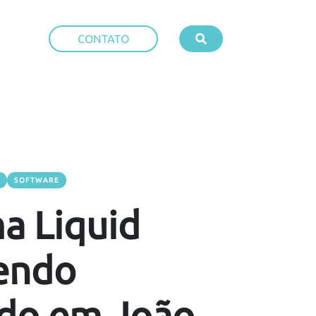
CONTATO
A
SOFTWARE
a Liquid
sendo
ado em João