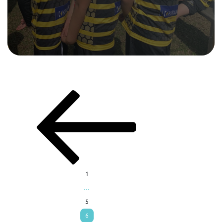
1
…
5
6