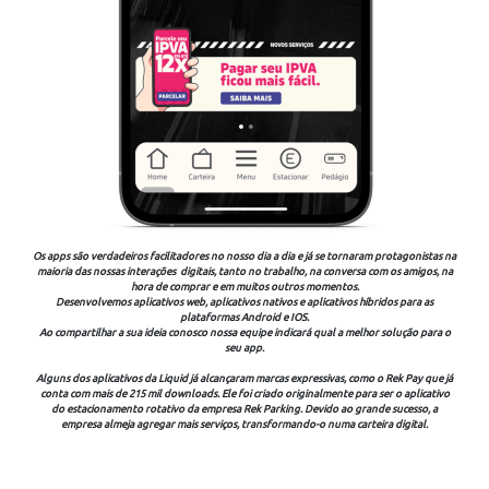
Os apps são verdadeiros facilitadores no nosso dia a dia e já se tornaram protagonistas na
maioria das nossas interações digitais, tanto no trabalho, na conversa com os amigos, na
hora de comprar e em muitos outros momentos.
Desenvolvemos aplicativos web, aplicativos nativos e aplicativos híbridos para as
plataformas Android e IOS.
Ao compartilhar a sua ideia conosco nossa equipe indicará qual a melhor solução para o
seu app.
Alguns dos aplicativos da Liquid já alcançaram marcas expressivas, como o Rek Pay que já
conta com mais de 215 mil downloads. Ele foi criado originalmente para ser o aplicativo
do estacionamento rotativo da empresa Rek Parking. Devido ao grande sucesso, a
empresa almeja agregar mais serviços, transformando-o numa carteira digital.